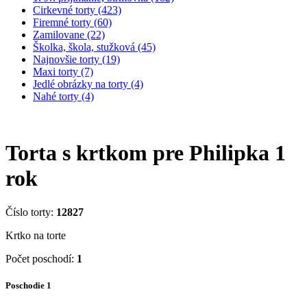
Cirkevné torty (423)
Firemné torty (60)
Zamilovane (22)
Školka, škola, stužková (45)
Najnovšie torty (19)
Maxi torty (7)
Jedlé obrázky na torty (4)
Nahé torty (4)
Torta s krtkom pre Philipka 1
rok
Číslo torty:
12827
Krtko na torte
Počet poschodí:
1
Poschodie 1