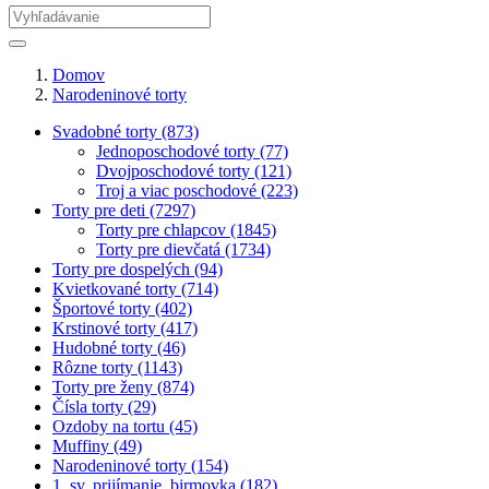
Domov
Narodeninové torty
Svadobné torty (873)
Jednoposchodové torty (77)
Dvojposchodové torty (121)
Troj a viac poschodové (223)
Torty pre deti (7297)
Torty pre chlapcov (1845)
Torty pre dievčatá (1734)
Torty pre dospelých (94)
Kvietkované torty (714)
Športové torty (402)
Krstinové torty (417)
Hudobné torty (46)
Rôzne torty (1143)
Torty pre ženy (874)
Čísla torty (29)
Ozdoby na tortu (45)
Muffiny (49)
Narodeninové torty (154)
1. sv. prijímanie, birmovka (182)