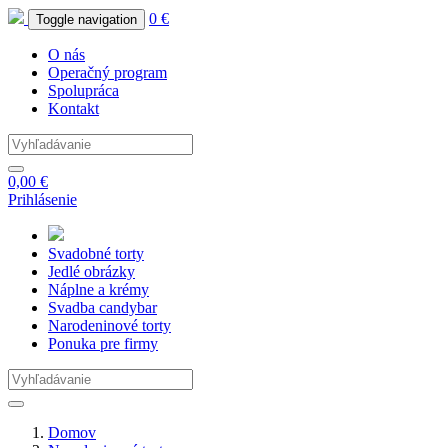
0 €
Toggle navigation
O nás
Operačný program
Spolupráca
Kontakt
0,00 €
Prihlásenie
Svadobné
torty
Jedlé
obrázky
Náplne
a krémy
Svadba
candybar
Narodeninové
torty
Ponuka
pre firmy
Domov