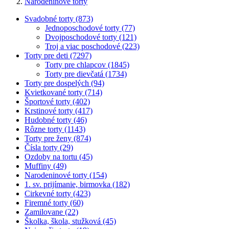
Narodeninové torty
Svadobné torty (873)
Jednoposchodové torty (77)
Dvojposchodové torty (121)
Troj a viac poschodové (223)
Torty pre deti (7297)
Torty pre chlapcov (1845)
Torty pre dievčatá (1734)
Torty pre dospelých (94)
Kvietkované torty (714)
Športové torty (402)
Krstinové torty (417)
Hudobné torty (46)
Rôzne torty (1143)
Torty pre ženy (874)
Čísla torty (29)
Ozdoby na tortu (45)
Muffiny (49)
Narodeninové torty (154)
1. sv. prijímanie, birmovka (182)
Cirkevné torty (423)
Firemné torty (60)
Zamilovane (22)
Školka, škola, stužková (45)